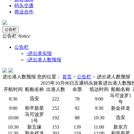
码头交通
商业合作
公告栏
公告栏
Notice
公告栏
·
进出港实报
·
进出港人数预报
进出港人数预报
您的位置：
首页
>
公告栏
>
进出港人数预报
2025
年
10
月
06
日五通码头旅客进出港人数预
开航时间
船舶名称
出港人数
余票
抵达时间
船舶名称
马可波罗1
迅安
8:30
222
78
9:00
号
9:00
和平新星
252
92
9:30
新金祥龙
马可波罗
迅安
10:00
192
88
10:30
1号
10:30
新五缘
153
139
11:00
新东方
11:30
新金祥龙
203
119
12:00
和平新星