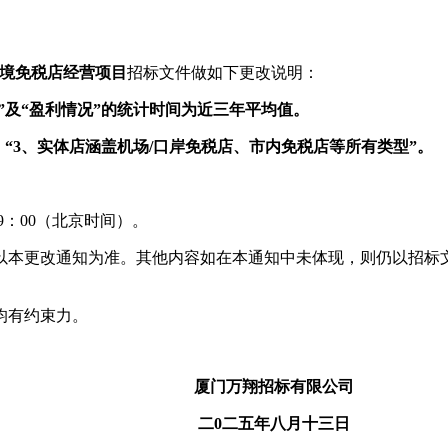
境免税店经营
项目
招标文件做如下更改说明：
”及“盈利情况”的统计时间为近三年平均值。
“
3
、实体店涵盖机场
/
口岸免税店、市内免税店等所有类型”。
9
：
00
（北京时间）。
以本更改通知为准。其他内容如在本通知中未体现，则仍以招标
均有约束力。
厦门万翔招标有限公司
二
0
二五年八月十三日