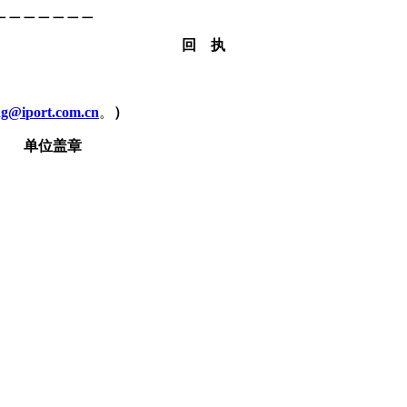
＿＿＿＿＿＿＿
回
执
ng@iport.com.cn
。
）
单位盖章