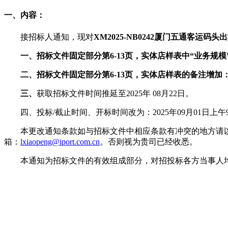
一、内容：
接招标人通知，现对
XM2025-NB0242
厦门五通客运码头出
一、
招标文件固定部分第
6-13
页，实体店样表中“业务规模
二、招标文件固定部分第
6-13
页，实体店样表的备注增加：
三、
获取招标文件时间推延至
2025
年
08
月
22
日。
四、投标
/
截止时间、开标时间改为：
2025
年
09
月
01
日上午
本更改通知条款如与招标文件中相应条款有冲突的地方请
箱：
lxiaopeng@iport.com.cn
。否则视为贵司已经收悉。
本通知为招标文件的有效组成部分，对招投标各方当事人